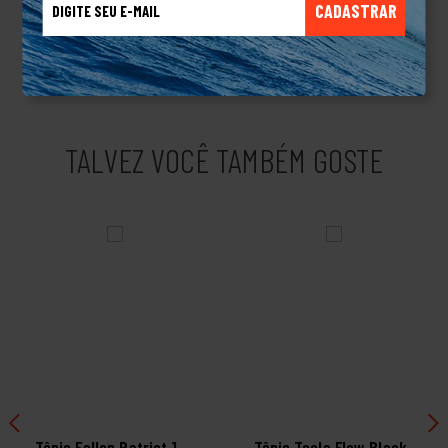
CADASTRAR
tênis que você calça e já sente — estilo + conforto +
presença.Não é apenas um sneaker, é uma declaração de
personalidade.
TALVEZ VOCÊ TAMBÉM GOSTE
Tênis Fallen Patriot 1
Tênis Tesla Flow Black