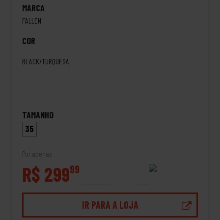
MARCA
FALLEN
COR
BLACK/TURQUESA
TAMANHO
35
Por apenas
R$ 299
99
IR PARA A LOJA