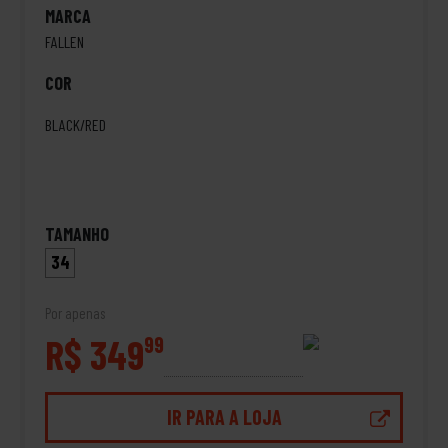
MARCA
FALLEN
COR
BLACK/RED
TAMANHO
34
Por apenas
R$ 349
99
IR PARA A LOJA