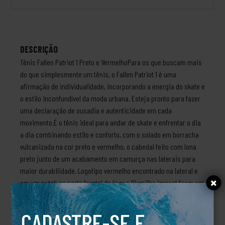
DESCRIÇÃO
Tênis Fallen Patriot 1 Preto e VermelhoPara os que buscam mais
do que simplesmente um tênis, o Fallen Patriot 1 é uma
afirmação de individualidade, incorporando a energia do skate e
o estilo inconfundível da moda urbana. Esteja pronto para fazer
uma declaração de ousadia e autenticidade em cada
movimento.É o tênis ideal para andar de skate e enfrentar o dia
a dia combinando estilo e conforto, com o solado em borracha
vulcanizada na cor preto e vermelho, o cabedal feito com lona
preto junto de um acabamento em camurça nas laterais para
maior durabilidade. Logotipo vermelho encontrado na lateral e
em um patch na parte frontal da língua.Plamilha impact foam em
PUTipo de ajuste: Cadarço pretoSobre a Marca A marca Fallen
Skate foi criada em 2003 pelo skatista profissional Jamie
CADASTRE-SE E
Thomas, que também é dono da Zero Skateboards. A Fallen se