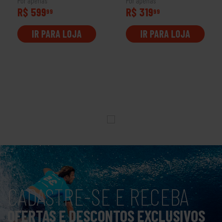
Por apenas
Por apenas
R$ 599
R$ 319
99
99
IR PARA LOJA
IR PARA LOJA
CADASTRE-SE E RECEBA
OFERTAS E DESCONTOS EXCLUSIVOS