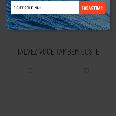
escritos.Com muito esforço e dedicação a Element cresceu,
aumentou a sua linha de produtos para roupas masculinas,
CADASTRAR
femininas e acessórios de melhor qualidade e com muita
tecnologia envolvida e tornou-se uma das marcas mais
clássicas do Skateboard mundial.Produto Original.
TALVEZ VOCÊ TAMBÉM GOSTE