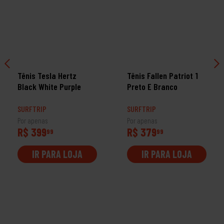
Tênis Tesla Hertz
Tênis Fallen Patriot 1
Black White Purple
Preto E Branco
SURFTRIP
SURFTRIP
Por apenas
Por apenas
R$ 399
R$ 379
99
99
IR PARA LOJA
IR PARA LOJA