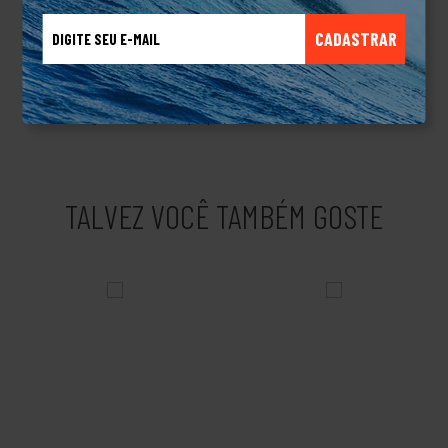
pisada.Sobre a marcaA Reserva é uma das principais marcas
CADASTRAR
brasileiras de moda masculina e lifestyle, fundada no Rio de
Janeiro em 2006 por Rony Meisler e Fernando Sigal. Conhecida
pelo icônico logotipo do pica-pau, a marca se destaca pelo
marketing criativo e forte propósito social.
TALVEZ VOCÊ TAMBÉM GOSTE