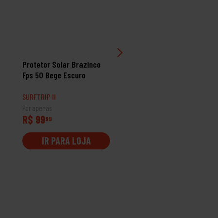
Protetor Solar Brazinco
Tênis Qix Am Cup Sole
Fps 50 Bege Escuro
Series Branco
SURFTRIP II
SURFTRIP
Por apenas
Por apenas
R$ 99
R$ 379
99
99
IR PARA LOJA
IR PARA LOJA