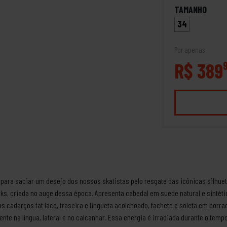
TAMANHO
34
Por apenas
R$ 389
 para saciar um desejo dos nossos skatistas pelo resgate das icônicas silhuet
ks, criada no auge dessa época. Apresenta cabedal em suede natural e sintét
os cadarços fat lace, traseira e lingueta acolchoado, fachete e soleta em borr
cente na língua, lateral e no calcanhar. Essa energia é irradiada durante o tem