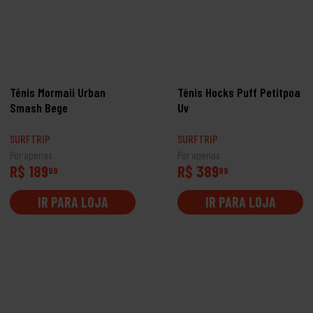
Tênis Mormaii Urban
Tênis Hocks Puff Petitpoa
Smash Bege
Uv
SURFTRIP
SURFTRIP
Por apenas
Por apenas
R$ 189
R$ 389
99
99
IR PARA LOJA
IR PARA LOJA