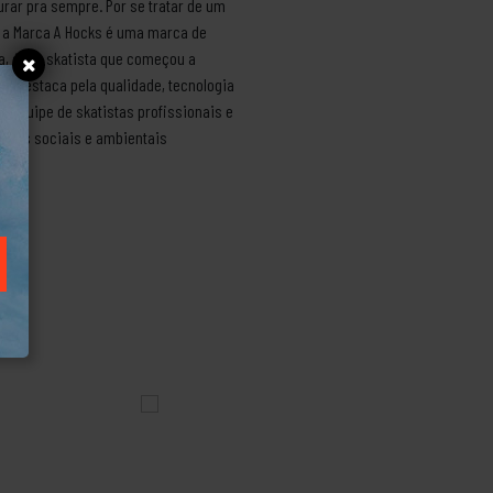
rar pra sempre. Por se tratar de um
e a Marca A Hocks é uma marca de
ra, é um skatista que começou a
se destaca pela qualidade, tecnologia
a equipe de skatistas profissionais e
etos sociais e ambientais