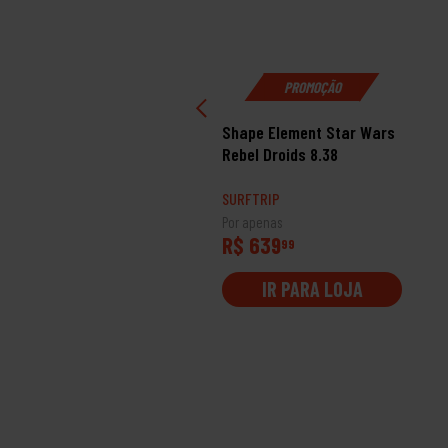
PROMOÇÃO
nis Reserva Yankee
Shape Element Star Wars
eln Bege Claro Preto
Rebel Droids 8.38
sculino
RFTRIP
SURFTRIP
 apenas
Por apenas
$ 899
R$ 639
99
99
IR PARA LOJA
IR PARA LOJA