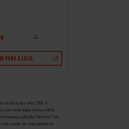
99
IR PARA A LOJA
as do início dos anos 2000. A
ico com mesh dupla frontura 100%
acha natural e palmilha FlexForm* em
po todo e pode ser vista apenas no