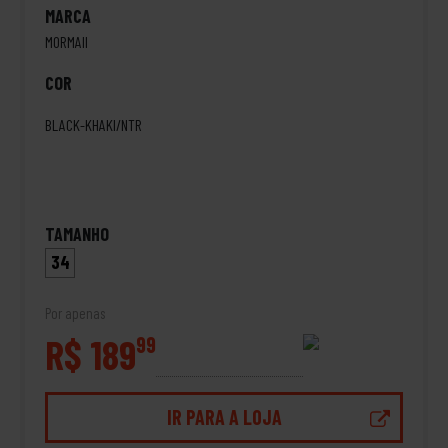
MARCA
MORMAII
COR
BLACK-KHAKI/NTR
TAMANHO
34
Por apenas
R$ 189
99
IR PARA A LOJA