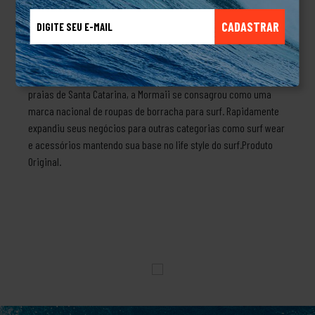
pvc, é leve, confortável e com boa durabilidade. Com detalhes
CADASTRAR
frequenciados nas laterais do cabedal e sola bicolor, o urban
smash é moderno e atemporal. A combinação certa para
qualquer look style.Sobre a marca MormaiiCriada na década de
70 pelo brasileiro médico Morongo que gostava de surfar nas
praias de Santa Catarina, a Mormaii se consagrou como uma
marca nacional de roupas de borracha para surf. Rapidamente
expandiu seus negócios para outras categorias como surf wear
e acessórios mantendo sua base no life style do surf.Produto
Original.