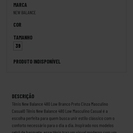
MARCA
NEW BALANCE
COR
TAMANHO
39
PRODUTO INDISPONÍVEL
DESCRIÇÃO
Tênis New Balance 480 Low Branco Preto Cinza Masculino
CasualO Tênis New Balance 480 Low Masculino Casual é a
escolha perfeita para quem busca unir estilo clássico com o
conforto necessário para o dia a dia. Inspirado nos modelos
retrô de basquete, esse tênis traz um visual moderno com um