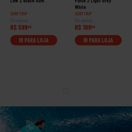
Low 2 Black Gum
Pulse 2 Light Grey
White
SURFTRIP
SURFTRIP
Por apenas
Por apenas
R$ 599
R$ 189
99
99
IR PARA LOJA
IR PARA LOJA