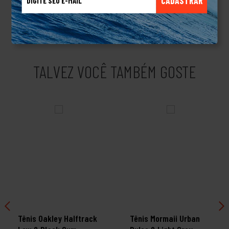
CADASTRAR
performance é uma das características intrínseca no DNA da
Oakley.Produto Original.
TALVEZ VOCÊ TAMBÉM GOSTE
Tênis Oakley Halftrack
Tênis Mormaii Urban