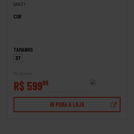
OAKLEY
COR
TAMANHO
37
Por apenas
R$ 599
99
IR PARA A LOJA