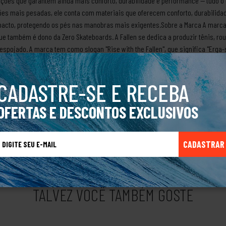
ções que garantem ainda mais conforto, durabilidade e performance — tudo o 
sões mais pesadas, ele conta com materiais que oferecem conforto, durabilida
acto, protegendo os pés nas manobras mais exigentes.Sobre a Marca A marca F
ue também é dono da Zero Skateboards. A Fallen se dedica a produzir tênis, ro
espojado. A marca tem como slogan "Rise with the Fallen", que significa "Erga
que os skatistas enfrentam.A Fallen inspira-se na cultura do skate e na paixã
dos skatistas.A Fallen Skate tem uma equipe de skatistas renomados, como To
CADASTRE-SE E RECEBA
ny Cervantes. A marca também apoia skatistas brasileiros, como Gabriel Fortuna
elo mundo, como o King of the Road, o Tampa Pro e o Street League.A marca Fal
OFERTAS E DESCONTOS EXCLUSIVOS
mundial. Ela representa o espírito de superação e criatividade dos skatistas,
ma marca, é um estilo de vida.Produto Original.
CADASTRAR
TALVEZ VOCÊ TAMBÉM GOSTE