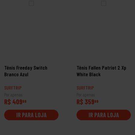
Tênis Freeday Switch
Tênis Fallen Patriot 2 Xp
Branco Azul
White Black
SURFTRIP
SURFTRIP
Por apenas
Por apenas
R$ 409
R$ 359
99
99
IR PARA LOJA
IR PARA LOJA