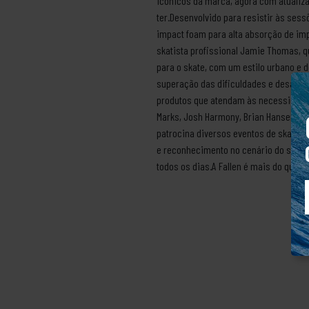
icônicos da marca, agora com atualiza
ter.Desenvolvido para resistir às ses
impact foam para alta absorção de imp
skatista profissional Jamie Thomas, q
para o skate, com um estilo urbano e d
superação das dificuldades e desafios 
produtos que atendam às necessidades 
Marks, Josh Harmony, Brian Hansen e To
patrocina diversos eventos de skate p
e reconhecimento no cenário do skate 
todos os dias.A Fallen é mais do que u