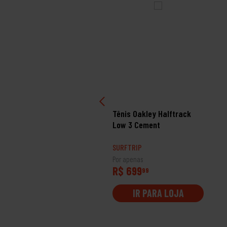
nis Oakley Battle White
Tênis Oakley Halftrack
Low 3 Cement
RFTRIP
SURFTRIP
 apenas
Por apenas
$ 599
R$ 699
99
99
IR PARA LOJA
IR PARA LOJA