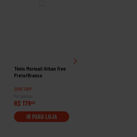
Tênis Mormaii Urban Free
Tênis Oakley Halftrack
Preto/Branco
Low 3 White
SURFTRIP
SURFTRIP
Por apenas
Por apenas
R$ 179
R$ 699
99
99
IR PARA LOJA
IR PARA LOJA