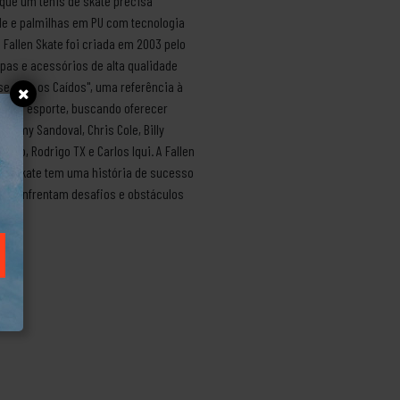
que um tênis de skate precisa
de e palmilhas em PU com tecnologia
allen Skate foi criada em 2003 pelo
upas e acessórios de alta qualidade
-se com os Caídos", uma referência à
o pelo esporte, buscando oferecer
mmy Sandoval, Chris Cole, Billy
to, Rodrigo TX e Carlos Iqui. A Fallen
len Skate tem uma história de sucesso
 que enfrentam desafios e obstáculos