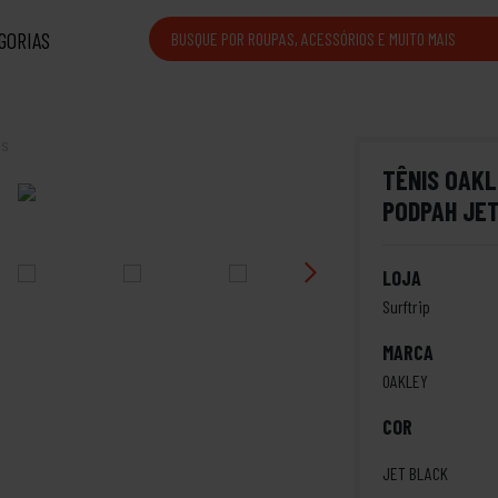
GORIAS
is
TÊNIS OAKL
PODPAH JE
LOJA
Surftrip
MARCA
OAKLEY
COR
JET BLACK