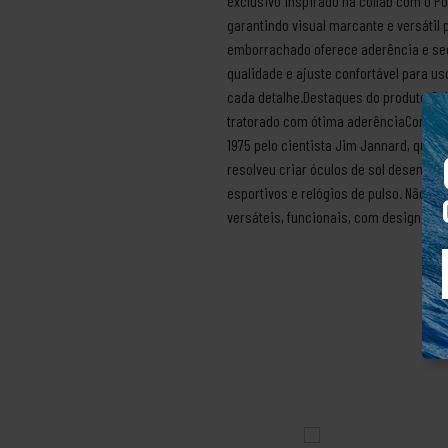
exclusivo inspirado na collab com o P
garantindo visual marcante e versátil 
emborrachado oferece aderência e seg
qualidade e ajuste confortável para u
cada detalhe.Destaques do produto:Co
tratorado com ótima aderênciaConforto
1975 pelo cientista Jim Jannard, que
resolveu criar óculos de sol desenvolv
esportivos e relógios de pulso. Não d
versáteis, funcionais, com design cha