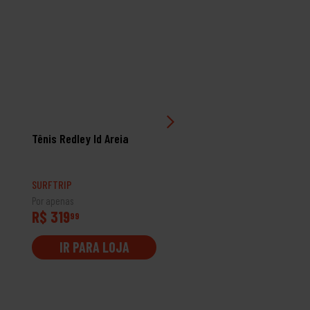
Tênis Redley Id Areia
Tênis Qix 90'S Og Preto 
Branco
SURFTRIP
SURFTRIP
Por apenas
Por apenas
R$ 319
R$ 359
99
99
IR PARA LOJA
IR PARA LOJA