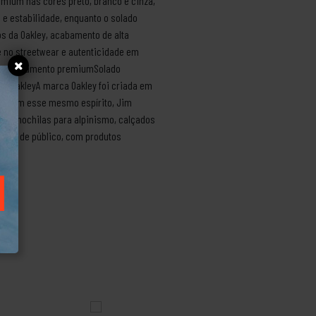
emium nas cores preto, branco e cinza,
 e estabilidade, enquanto o solado
s da Oakley, acabamento de alta
e no streetwear e autenticidade em
com acabamento premiumSolado
rca OakleyA marca Oakley foi criada em
r. Com esse mesmo espírito, Jim
endo mochilas para alpinismo, calçados
 tipo de público, com produtos