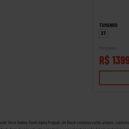
TAMANHO
37
Por apenas
R$ 139
lackO Tênis Oakley Teeth Alpha Podpah Jet Black combina estilo urbano, confo