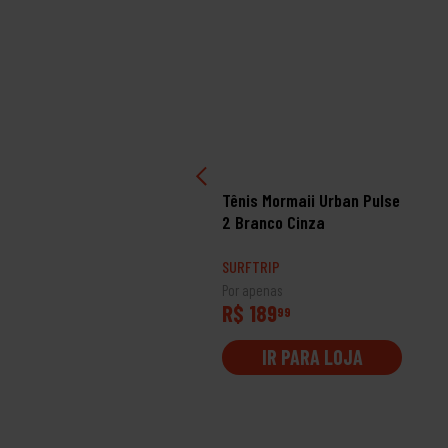
PROMOÇÃO
ape Element Star Wars
Tênis Mormaii Urban Pulse
bel Droids 8.38
2 Branco Cinza
RFTRIP
SURFTRIP
 apenas
Por apenas
$ 639
R$ 189
99
99
IR PARA LOJA
IR PARA LOJA