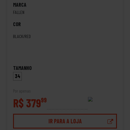
MARCA
FALLEN
COR
BLACK/RED
TAMANHO
34
Por apenas
R$ 379
99
IR PARA A LOJA