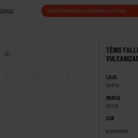
GORIAS
is
TÊNIS FALL
VULCANIZA
LOJA
Surftrip
MARCA
FALLEN
COR
BLACK/WHITE