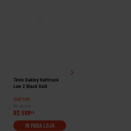
Tênis Oakley Halftrack
Tênis Redley Id Areia
Low 2 Black Gold
SURFTRIP
SURFTRIP
Por apenas
Por apenas
R$ 599
R$ 319
99
99
IR PARA LOJA
IR PARA LOJA