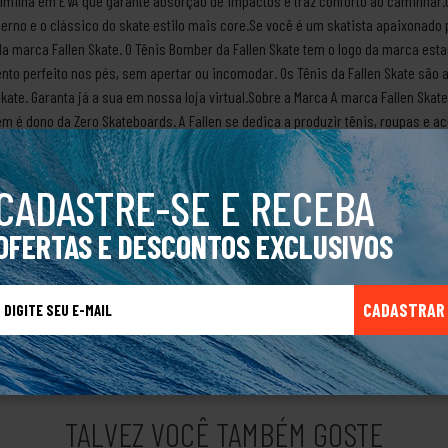
lmilha em EVA que garante absorção de impactos e traz conforto ao caminha
rno e o clássico do skate estilo mais core.Se você é um skatista apaixonado p
da marca Fallen Skate. O Tênis Bomber da Fallen Skate tem o logo da marca e
nto perfeito nos pés, sem apertar ou incomodar. Os Tênis da Fallen Skate são 
kate. Garanta já a sua em nossa loja virtual.Sobre a Marca A marca Fallen Skate
 é dono da Zero Skateboards. A Fallen se dedica a produzir tênis, roupas e ac
o. A marca tem como slogan "Rise with the Fallen", que significa "Erga-se com
que os skatistas enfrentam.A Fallen inspira-se na cultura do skate e na paixã
CADASTRE-SE E RECEBA
dos skatistas.A Fallen Skate tem uma equipe de skatistas renomados, como To
ny Cervantes. A marca também apoia skatistas brasileiros, como Gabriel Fortuna
OFERTAS E DESCONTOS EXCLUSIVOS
elo mundo, como o King of the Road, o Tampa Pro e o Street League.A marca Fal
mundial. Ela representa o espírito de superação e criatividade dos skatistas,
ma marca, é um estilo de vida.Produto Original.
CADASTRAR
TALVEZ VOCÊ TAMBÉM GOSTE