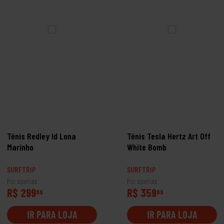
Tênis Redley Id Lona
Tênis Tesla Hertz Art Off
Marinho
White Bomb
SURFTRIP
SURFTRIP
Por apenas
Por apenas
R$ 299
R$ 359
99
99
IR PARA LOJA
IR PARA LOJA