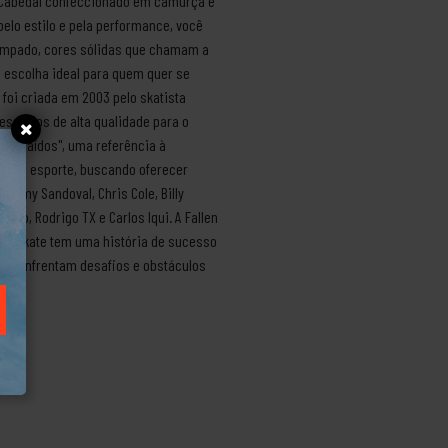
r.Cabedal confeccionado em camurça e
elo estilo e pela performance, você
stampado, cores sólidas que chamam a
a escolha ideal para quem quer se
 foi criada em 2003 pelo skatista
essórios de alta qualidade para o
 os Caídos", uma referência à
o pelo esporte, buscando oferecer
mmy Sandoval, Chris Cole, Billy
to, Rodrigo TX e Carlos Iqui. A Fallen
len Skate tem uma história de sucesso
 que enfrentam desafios e obstáculos