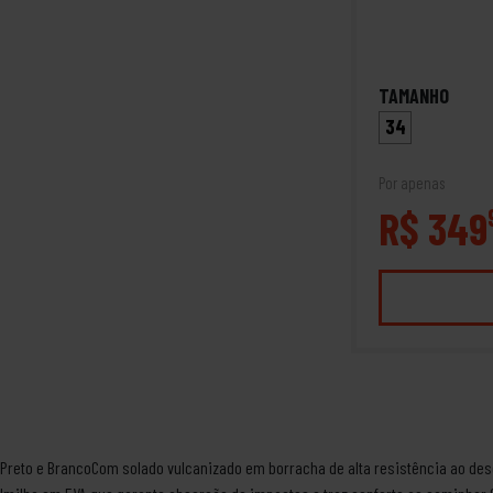
TAMANHO
34
Por apenas
R$ 349
o Preto e BrancoCom solado vulcanizado em borracha de alta resistência ao de