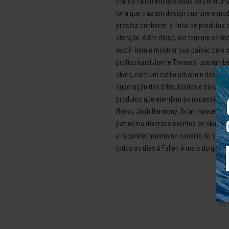
marca Fallen em destaque ao centroPa
lona que traz um design que une o mode
precisa conhecer a linha de produtos 
atenção. Além disso, ela tem um caime
vestir bem e mostrar sua paixão pelo s
profissional Jamie Thomas, que também
skate, com um estilo urbano e despojad
superação das dificuldades e desafios 
produtos que atendam às necessidades 
Marks, Josh Harmony, Brian Hansen e To
patrocina diversos eventos de skate p
e reconhecimento no cenário do skate 
todos os dias.A Fallen é mais do que u