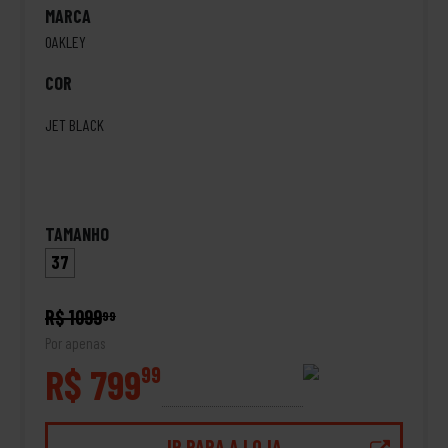
MARCA
OAKLEY
COR
JET BLACK
TAMANHO
37
R$ 1099
99
Por apenas
R$ 799
99
IR PARA A LOJA