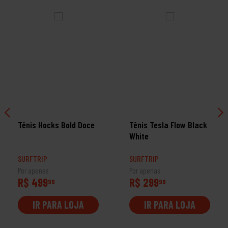
Tênis Hocks Bold Doce
Tênis Tesla Flow Black
White
SURFTRIP
SURFTRIP
Por apenas
Por apenas
R$ 499
R$ 299
99
99
IR PARA LOJA
IR PARA LOJA