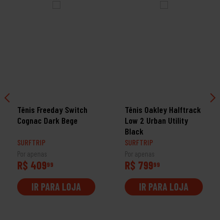
Tênis Freeday Switch
Tênis Oakley Halftrack
Cognac Dark Bege
Low 2 Urban Utility
Black
SURFTRIP
SURFTRIP
Por apenas
Por apenas
R$ 409
R$ 799
99
99
IR PARA LOJA
IR PARA LOJA