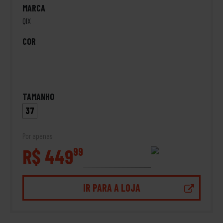
MARCA
QIX
COR
TAMANHO
37
Por apenas
R$ 449
99
IR PARA A LOJA