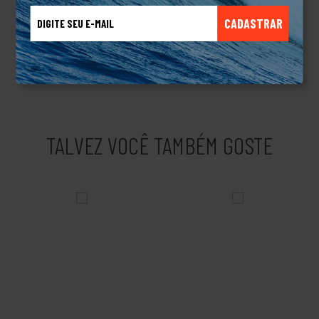
essas sensações, dando liberdade e conforto quando estão
CADASTRAR
calçados.A marca caiu rapidamente nos gostos dos jovens com
estilos de vida no surf, skate e bodyboard. Chegaram na Europa,
viraram tendência em Portugal, cruzando fronteiras.Produto
Original.
TALVEZ VOCÊ TAMBÉM GOSTE