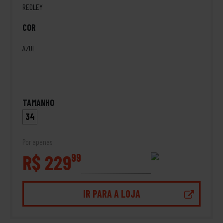
REDLEY
COR
AZUL
TAMANHO
34
Por apenas
R$ 229
99
IR PARA A LOJA