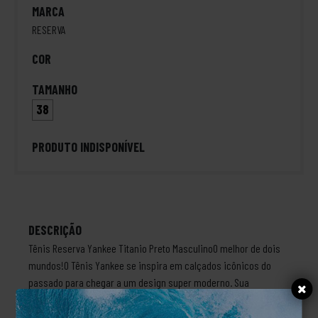
MARCA
RESERVA
COR
TAMANHO
38
PRODUTO INDISPONÍVEL
DESCRIÇÃO
Tênis Reserva Yankee Titanio Preto MasculinoO melhor de dois
mundos!O Tênis Yankee se inspira em calçados icônicos do
passado para chegar a um design super moderno. Sua
elegância se mistura a uma estética ousada e robusta, graças
ao solado de borracha tratorado e cabedal em couro napa