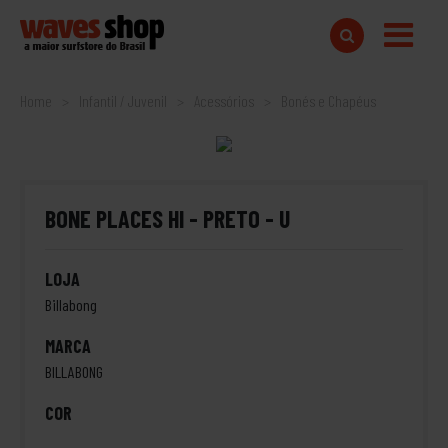
Home
Infantil / Juvenil
Acessórios
Bonés e Chapéus
BONE PLACES HI - PRETO - U
LOJA
Billabong
MARCA
BILLABONG
COR