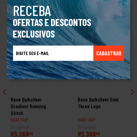
RECEBA
TALVEZ VOCÊ TAMBÉM GOSTE
OFERTAS E DESCONTOS
EXCLUSIVOS
CADASTRAR
Boné Quiksilver
Boné Quiksilver Emb
Gradient Running
Three Logo
Stitch
SURFTRIP
SURFTRIP
Por apenas
Por apenas
R$ 269
R$ 309
99
99