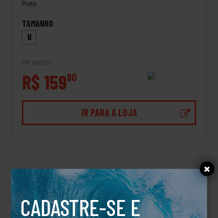
Preto
TAMANHO
U
Por apenas
R$ 159
90
IR PARA A LOJA
DESCRIÇÃO
BONE PLACES HI
CADASTRE-SE E