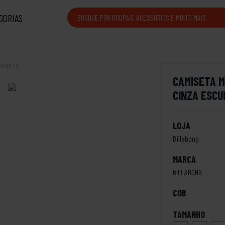
GORIAS
isetas
CAMISETA M
CINZA ESCU
LOJA
Billabong
MARCA
BILLABONG
COR
TAMANHO