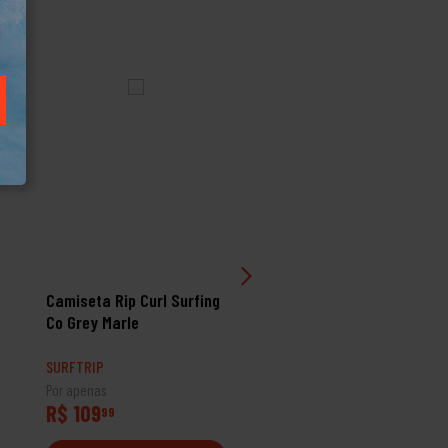
Camiseta Rip Curl Surfing
Camiseta Rip Curl Seace
Co Grey Marle
Deep Rock
SURFTRIP
SURFTRIP
Por apenas
Por apenas
R$ 109
R$ 109
99
99