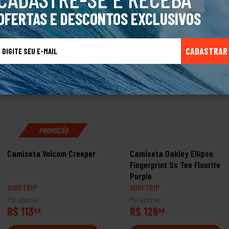
TALVEZ VOCÊ TAMBÉM GOSTE
OFERTAS E DESCONTOS EXCLUSIVOS
CADASTRAR
PROMOÇÃO
Camiseta Volcom Creeper
Camiseta Oakley Ellipse
Fingerprint Ss Tee Fluorite
Purple
SURFTRIP
SURFTRIP
Por apenas
Por apenas
R$ 113
R$ 129
99
99