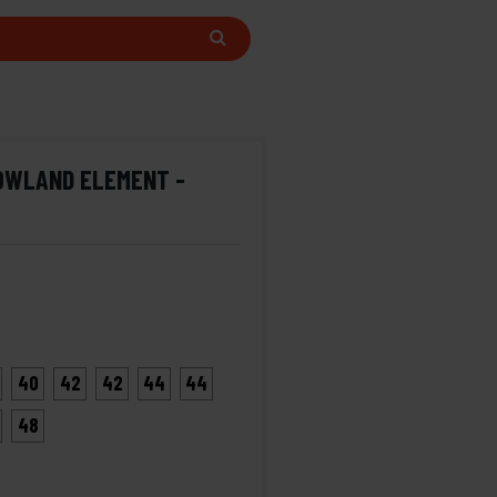
OWLAND ELEMENT -
40
42
42
44
44
48