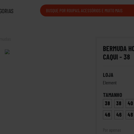
GORIAS
rmudas
BERMUDA H
CAQUI - 38
LOJA
Element
TAMANHO
38
38
40
46
46
48
Por apenas