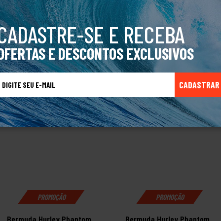
equim: 42/M
CADASTRE-SE E RECEBA
OFERTAS E DESCONTOS EXCLUSIVOS
TALVEZ VOCÊ TAMBÉM GOSTE
CADASTRAR
PROMOÇÃO
PROMOÇÃO
Bermuda Hurley Phantom
Bermuda Hurley Phantom