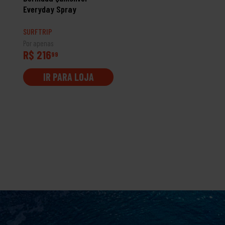
Everyday Spray
Cord Volley
SURFTRIP
SURFTRIP
Por apenas
Por apenas
R$ 216
R$ 249
99
99
IR PARA LOJA
IR PARA LOJA