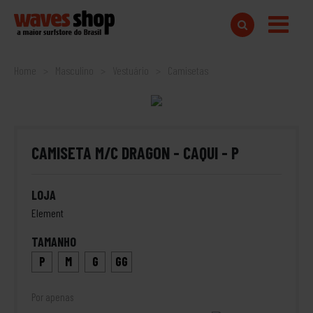
Home
Masculino
Vestuário
Camisetas
CAMISETA M/C DRAGON - CAQUI - P
LOJA
Element
TAMANHO
P
M
G
GG
Por apenas