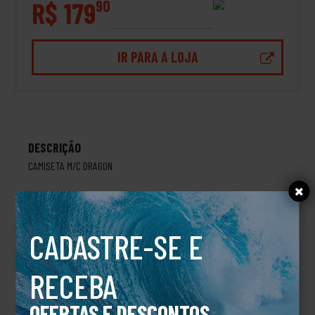
R$ 179
90
IR PARA A LOJA
DESCRIÇÃO
CAMISETA M/C DRAGON
TALVEZ VOCÊ TAMBÉM GOSTE
CADASTRE-SE E
RECEBA
OFERTAS E DESCONTOS