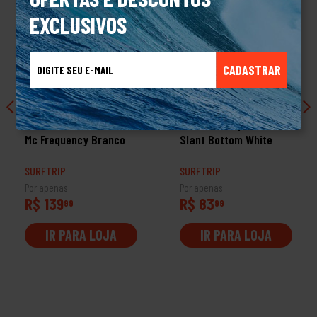
EXCLUSIVOS
CADASTRAR
PROMOÇÃO
Camiseta Volcom Silk
Camiseta Rip Curl
Mc Frequency Branco
Slant Bottom White
SURFTRIP
SURFTRIP
Por apenas
Por apenas
R$ 139
R$ 83
99
99
IR PARA LOJA
IR PARA LOJA