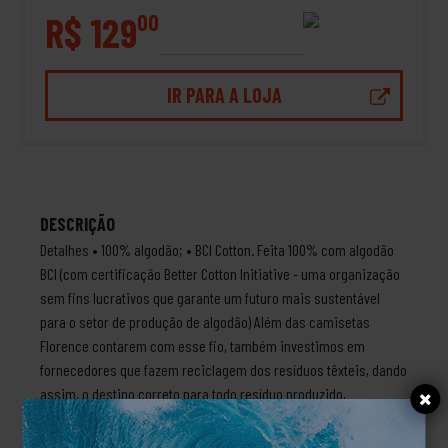
R$ 129
00
IR PARA A LOJA
DESCRIÇÃO
Detalhes • 100% algodão; • BCI Cotton. Feita 100% com algodão
BCI (com certificação Better Cotton Initiative - uma organização
sem fins lucrativos que garante um futuro mais sustentável
para o setor de produção de algodão) Além das camisetas
Florence contarem com esse fio, também investimos em
fornecedores que fazem reciclagem dos resíduos têxteis, dando
assim, o destino correto para todo resíduo produzido,
devolvendo ao meio ambiente uma parcela dos recursos
naturais. Guia de medidas Tamanho Comprimento Largura P 73