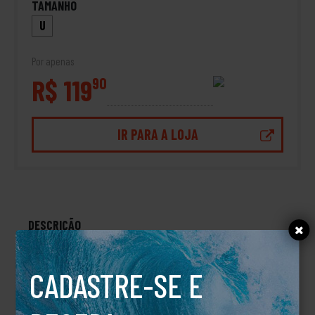
TAMANHO
U
Por apenas
R$ 119
90
IR PARA A LOJA
DESCRIÇÃO
Carteira Crest Bi Fold RVCA
CADASTRE-SE E
TALVEZ VOCÊ TAMBÉM GOSTE