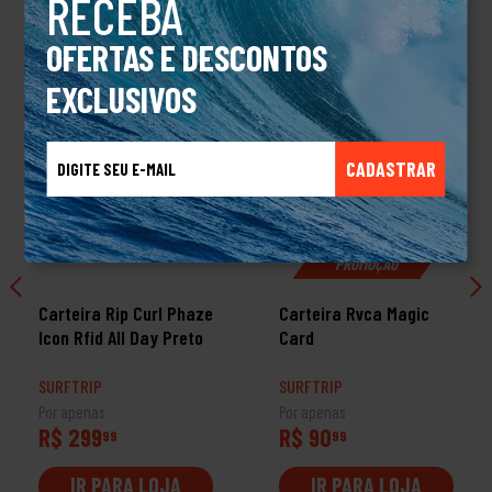
RECEBA
OFERTAS E DESCONTOS
EXCLUSIVOS
CADASTRAR
PROMOÇÃO
Carteira Rip Curl Phaze
Carteira Rvca Magic
Icon Rfid All Day Preto
Card
SURFTRIP
SURFTRIP
Por apenas
Por apenas
R$ 299
R$ 90
99
99
IR PARA LOJA
IR PARA LOJA