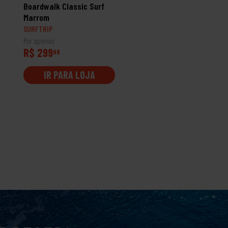
Boardwalk Classic Surf
Everyday Spray
Marrom
SURFTRIP
SURFTRIP
Por apenas
Por apenas
R$ 299
R$ 216
99
99
IR PARA LOJA
IR PARA LOJA