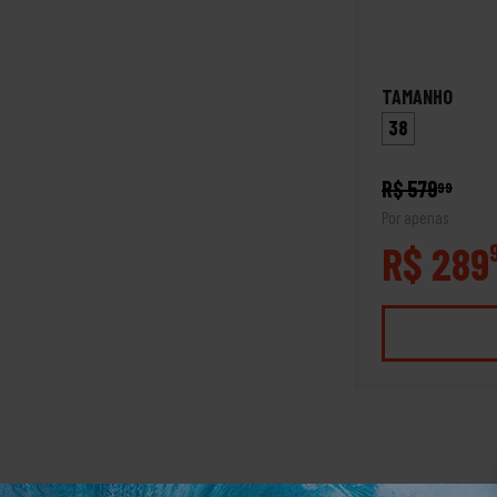
TAMANHO
38
R$ 579
99
Por apenas
R$ 289