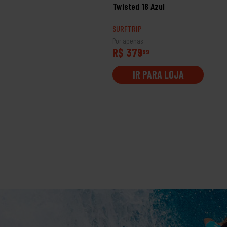
rp Volley 17' Preto
Twisted 18 Azul
RFTRIP
SURFTRIP
 apenas
Por apenas
$ 269
R$ 379
99
99
IR PARA LOJA
IR PARA LOJA