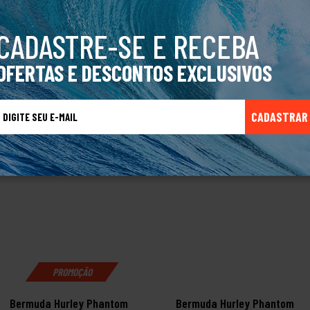
ath 19 Marinho
CADASTRE-SE E RECEBA
OFERTAS E DESCONTOS EXCLUSIVOS
TALVEZ VOCÊ TAMBÉM GOSTE
CADASTRAR
PROMOÇÃO
Bermuda Hurley Phantom
Bermuda Hurley Phantom