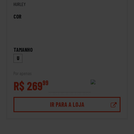
HURLEY
COR
TAMANHO
U
Por apenas
R$ 269
99
IR PARA A LOJA