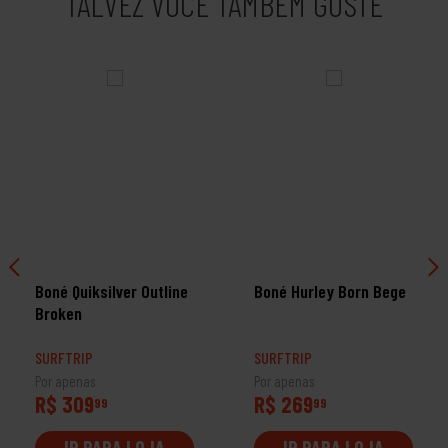
TALVEZ VOCÊ TAMBÉM GOSTE
Boné Quiksilver Outline
Boné Hurley Born Bege
Broken
SURFTRIP
SURFTRIP
Por apenas
Por apenas
R$ 309
R$ 269
99
99
IR PARA LOJA
IR PARA LOJA