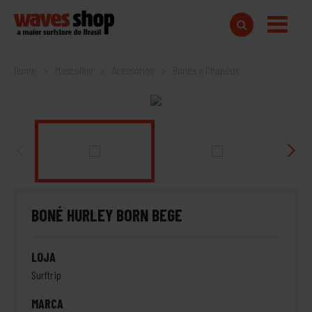
Home
Masculino
Acessórios
Bonés e Chapéus
BONÉ HURLEY BORN BEGE
LOJA
Surftrip
MARCA