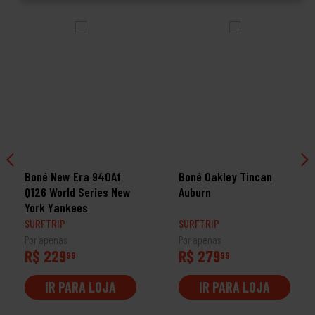
Boné New Era 940Af
Boné Oakley Tincan
Q126 World Series New
Auburn
York Yankees
SURFTRIP
SURFTRIP
Por apenas
Por apenas
R$ 229
R$ 279
99
99
IR PARA LOJA
IR PARA LOJA