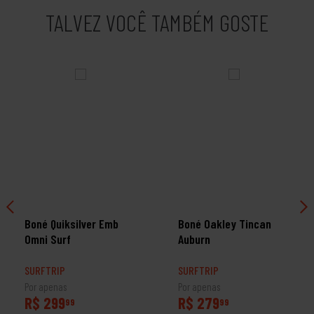
TALVEZ VOCÊ TAMBÉM GOSTE
Boné Quiksilver Emb
Boné Oakley Tincan
Omni Surf
Auburn
SURFTRIP
SURFTRIP
Por apenas
Por apenas
R$ 299
R$ 279
99
99