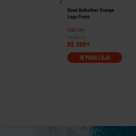
né Volcom Workwear
Boné Quiksilver Orange
lder Preto
Logo Preto
RFTRIP
SURFTRIP
 apenas
Por apenas
$ 289
R$ 289
99
99
IR PARA LOJA
IR PARA LOJA