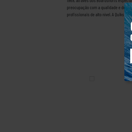
1969, através dos Boardshorts especia
preocupação com a qualidade e desem
profissionais de alto nível. A Quiksil