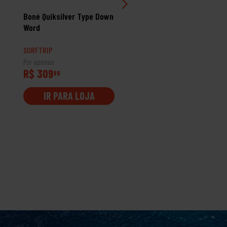
Boné Quiksilver Type Down
Boné Quiksilver Adapted
Word
Masculino
SURFTRIP
SURFTRIP
Por apenas
Por apenas
R$ 309
R$ 289
99
99
IR PARA LOJA
IR PARA LOJA