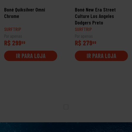
Boné Quiksilver Omni
Boné New Era Street
Chrome
Culture Los Angeles
Dodgers Preto
SURFTRIP
SURFTRIP
Por apenas
Por apenas
R$ 299
R$ 279
99
99
IR PARA LOJA
IR PARA LOJA