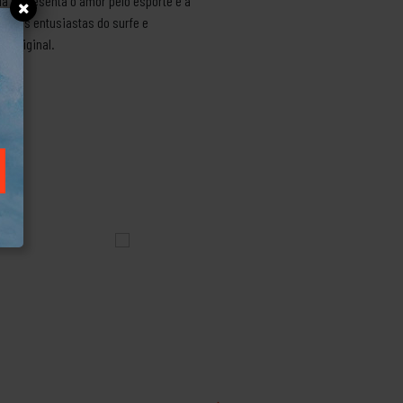
la representa o amor pelo esporte e a
a os entusiastas do surfe e
o Original.