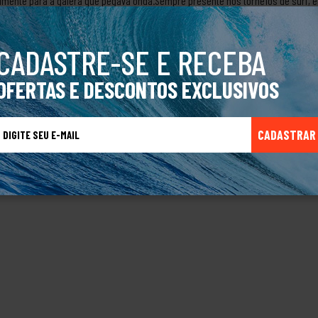
lmente para a galera que pegava onda.Sempre presente nos torneios de surf, e
penho dos amantes dessa modalidade.A marca produz roupas e acessórios par
ver nasceu no mar, mas hoje também é referência no mundo do skateboard.Produt
CADASTRE-SE E RECEBA
OFERTAS E DESCONTOS EXCLUSIVOS
TALVEZ VOCÊ TAMBÉM GOSTE
CADASTRAR