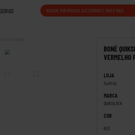
GORIAS
nés e Chapéus
BONÉ QUIKS
VERMELHO 
LOJA
Surftrip
MARCA
QUIKSILVER
COR
RED