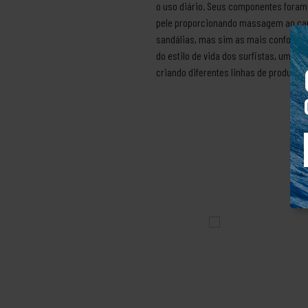
o uso diário. Seus componentes foram 
pele proporcionando massagem ao cami
sandálias, mas sim as mais confortáve
do estilo de vida dos surfistas, um e
criando diferentes linhas de produtos 