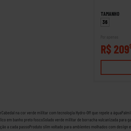
TAMANHO
36
Por apenas
R$ 209
arCabedal na cor verde militar com tecnologia Hydro-Off que repele a águaPalm
álico em banho preto foscoSolado verde militar de borracha vulcanizada para g
ção a cada passoProduto slim voltado para ambientes molhados com design e