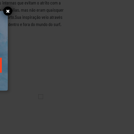
 internas que evitam o atrito com a
r sandálias, mas não eram quaisquer
onforto.Sua inspiração veio através
cida dentro e fora do mundo do surf,