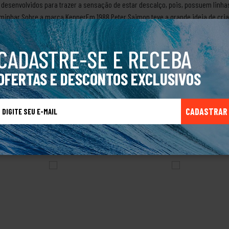
desenvolvidos para trazer a sensação de estar descalço, pois, possuem linhas
nhar.Sobre a marca KennerEm 1988 Peter Saimon teve a grande ideia de cria
is, tendo como principal item as palmilhas macias que proporcionam grande c
stilo jovem e praiano. Com o crescimento da marca a Kenner passou a ser conhe
CADASTRE-SE E RECEBA
e acessórios.Produto Original.
OFERTAS E DESCONTOS EXCLUSIVOS
CADASTRAR
TALVEZ VOCÊ TAMBÉM GOSTE