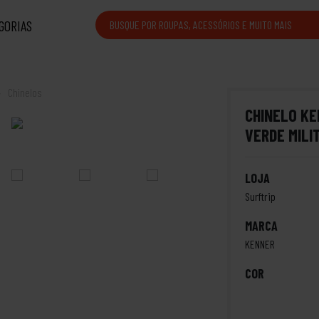
GORIAS
Chinelos
CHINELO K
VERDE MILI
LOJA
Surftrip
MARCA
KENNER
COR