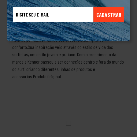
palmilha em laser- Identificadores com K vazado e "KENNER" de
metal na lateral do solado- Solado tratorado de borracha
CADASTRAR
vulcanizadaSobre a marca KennerEm 1988 Peter Simon teve a
grande ideia de criar sandálias, mas não eram quaisquer
sandálias, mas sim as mais confortáveis, tendo como principal
item as palmilhas macias que proporcionam grande
conforto.Sua inspiração veio através do estilo de vida dos
surfistas, um estilo jovem e praiano. Com o crescimento da
marca a Kenner passou a ser conhecida dentro e fora do mundo
do surf, criando diferentes linhas de produtos e
acessórios.Produto Original.