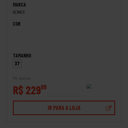
MARCA
KENNER
COR
TAMANHO
37
Por apenas
R$ 229
99
IR PARA A LOJA