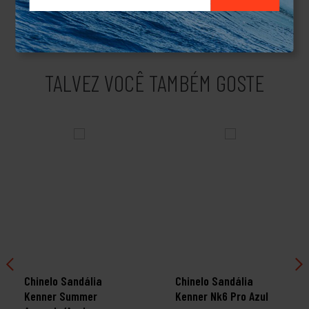
acessórios.Produto Original.
TALVEZ VOCÊ TAMBÉM GOSTE
Chinelo Sandália
Chinelo Sandália
Kenner Summer
Kenner Nk6 Pro Azul