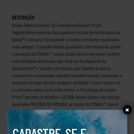
DESCRIÇÃO
Óculos Oakley Actuator SQ Transparent Balsam Prizm
SapphireUma extensão dos populares óculos de sol Actuator da
Oakley®, o Actuator SQ expande o modelo com lentes quadradas
mais amplas. Trazendo hastes ajustáveis com núcleo de arame
e armação de O Matter™, esses óculos de sol entregam conforto
e durabilidade aonde quer que você vá. As plaquetas de
Unobtainium® e a ponte com design que impede de quicar
resultam em uma estável aderência antiderrapante, mantendo a
armação no lugar durante qualquer atividade. E para realçar cor
e contraste, esteja você onde estiver, a Tecnologia de Lentes
Prizm™ garante os detalhes.• DESIGN: lentes duplas com design
quadrado• MATERIAL DA ARMAÇÃO: armação de O Matter™, leve e
durável• Plaquetas de Unobtainium® com ligadura esportiva que
reduz o sobe e desce com aderência antiderrapante• ADERÊNCIA
ANTIDERRAPANTE: borrachas das hastes em Unobtainium® para
CADASTRE-SE E
uma aderência antiderrapante quando molhadas, aumentando a