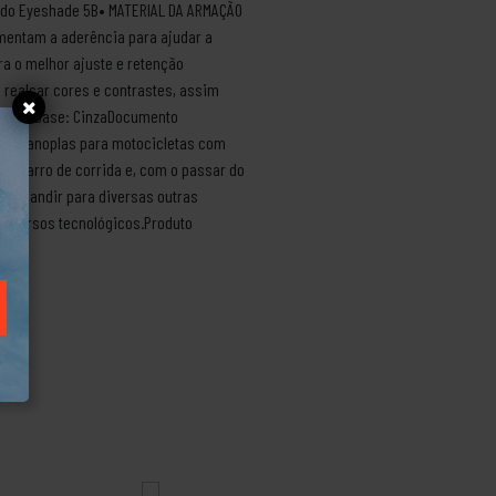
is do Eyeshade 5B• MATERIAL DA ARMAÇÃO
mentam a aderência para ajudar a
ra o melhor ajuste e retenção
 realçar cores e contrastes, assim
 lente base: CinzaDocumento
ando manoplas para motocicletas com
de carro de corrida e, com o passar do
a expandir para diversas outras
 recursos tecnológicos.Produto