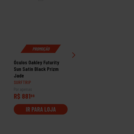
PROMOÇÃO
Óculos Oakley Futurity
Óculos Oakley Leffingwe
Sun Satin Black Prizm
Matte Olive Ink Prizm
Jade
Bronze
SURFTRIP
SURFTRIP
Por apenas
Por apenas
R$ 881
R$ 1249
99
99
IR PARA LOJA
IR PARA LOJA