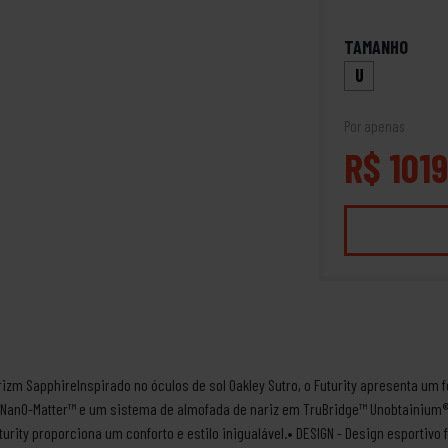
TAMANHO
U
Por apenas
R$ 1019
Prizm SapphireInspirado no óculos de sol Oakley Sutro, o Futurity apresenta um 
NanO-Matter™ e um sistema de almofada de nariz em TruBridge™ Unobtainium®
turity proporciona um conforto e estilo inigualável.• DESIGN - Design esportiv