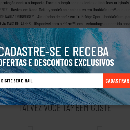
 proteção contra o impacto. Formato inspirado nas lentes cilíndricas origina
RENTE - Hastes em Nano-Matter, ponteiras das hastes em Unobtainium®, que au
DE NARIZ TRUBRIDGE™ - Almofadas de nariz em TruBridge Sport Unobtainium, pa
EJA MAIS DETALHES - Disponível com a Prizm™ Lens Technology, concebida para
ireTransmissão da luz: 12%Condições de iluminação: Alta luminosidadeCor da
marca Oakley foi criada em 1975 pelo cientista Jim Jannard, que começou cri
 mesmo espírito, Jim resolveu criar óculos de sol desenvolvidos para pilotos 
CADASTRE-SE E RECEBA
a alpinismo, calçados esportivos e relógios de pulso. Não demorou para marc
público, com produtos versáteis, funcionais, com design chamativo e diversos
OFERTAS E DESCONTOS EXCLUSIVOS
CADASTRAR
TALVEZ VOCÊ TAMBÉM GOSTE