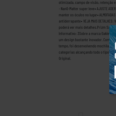
otimizada, campo de visão, retenção e
- NanO-Matter super leve• AJUSTE ADE
manter os óculos no lugar• ALMOFADAS 
antiderrapante• VEJA MAIS DETALHES: V
poderá ver mais detalhes.Prizm Sapph
Informativo: 3Sobre a marca OakleyA 
um design bastante inovador. Com esse
tempo, foi desenvolvendo mochilas par
categorias alcançando todo o tipo de 
Original.