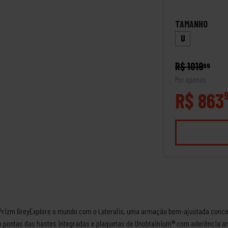
TAMANHO
U
R$ 1019
99
Por apenas
R$ 863
nk Prizm GreyExplore o mundo com o Lateralis, uma armação bem-ajustada conceb
m pontas das hastes integradas e plaquetas de Unobtainium® com aderência an