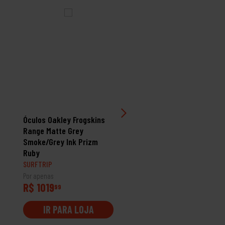
Óculos Oakley Frogskins
Óculos Oakley Actuator
Range Matte Grey
Brown Tortoise Prizm
Smoke/Grey Ink Prizm
Sapphire Polarized
Ruby
SURFTRIP
SURFTRIP
Por apenas
R$ 1309
Por apenas
99
R$ 1019
99
IR PARA LOJA
IR PARA LOJA