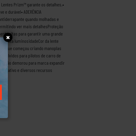
e Lentes Prizm™ garante os detalhes.•
ve e durável• ADERÊNCIA
antiderrapante quando molhadas e
permitindo ver mais detalhesProteção
ente altas para garantir uma grande
o: Alta luminosidadeCor da lente
nard, que começou criando manoplas
nvolvidos para pilotos de carro de
lso. Não demorou para marca expandir
 chamativo e diversos recursos