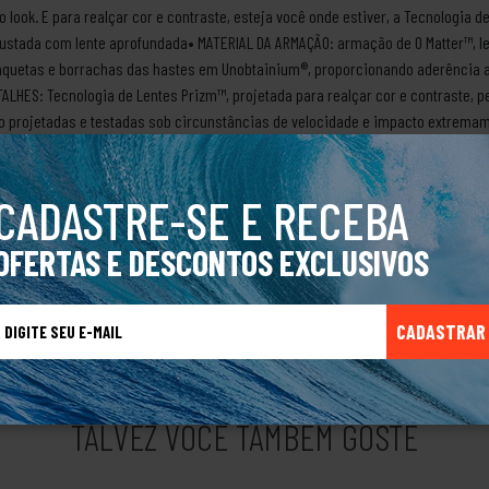
 look. E para realçar cor e contraste, esteja você onde estiver, a Tecnologia d
ustada com lente aprofundada• MATERIAL DA ARMAÇÃO: armação de O Matter™, le
aquetas e borrachas das hastes em Unobtainium®, proporcionando aderência 
LHES: Tecnologia de Lentes Prizm™, projetada para realçar cor e contraste, 
o projetadas e testadas sob circunstâncias de velocidade e impacto extremam
ondições rigorosas.Prizm GreyTransmissão da luz: 17%Condições de iluminaçã
obre a marca OakleyA marca Oakley foi criada em 1975 pelo cientista Jim Jan
nte inovador. Com esse mesmo espírito, Jim resolveu criar óculos de sol dese
CADASTRE-SE E RECEBA
 desenvolvendo mochilas para alpinismo, calçados esportivos e relógios de pu
çando todo o tipo de público, com produtos versáteis, funcionais, com design
OFERTAS E DESCONTOS EXCLUSIVOS
CADASTRAR
TALVEZ VOCÊ TAMBÉM GOSTE