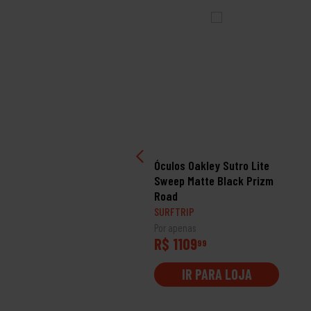
ulos Oakley Sylas Matte
Óculos Oakley Sutro Lite
ack Prizm Violet
Sweep Matte Black Prizm
larized
Road
RFTRIP
SURFTRIP
 apenas
Por apenas
 1129
R$ 1109
99
99
IR PARA LOJA
IR PARA LOJA