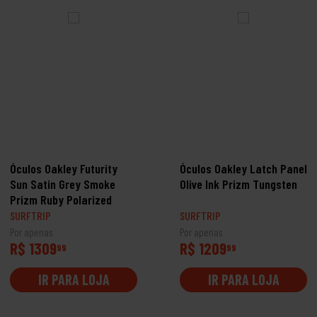
Óculos Oakley Futurity
Óculos Oakley Latch Panel
Sun Satin Grey Smoke
Olive Ink Prizm Tungsten
Prizm Ruby Polarized
SURFTRIP
SURFTRIP
Por apenas
Por apenas
R$ 1309
R$ 1209
99
99
IR PARA LOJA
IR PARA LOJA