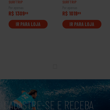
SURFTRIP
SURFTRIP
Por apenas
Por apenas
R$ 1309
R$ 1019
99
99
IR PARA LOJA
IR PARA LOJA
CADASTRE-SE E RECEBA