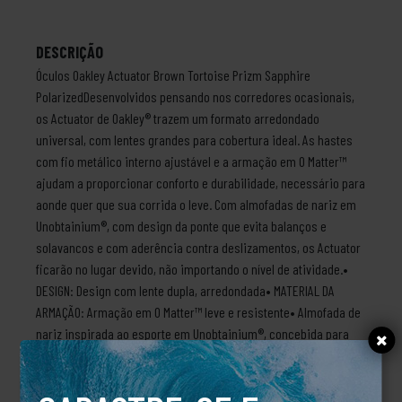
DESCRIÇÃO
Óculos Oakley Actuator Brown Tortoise Prizm Sapphire
PolarizedDesenvolvidos pensando nos corredores ocasionais,
os Actuator de Oakley® trazem um formato arredondado
universal, com lentes grandes para cobertura ideal. As hastes
com fio metálico interno ajustável e a armação em O Matter™
ajudam a proporcionar conforto e durabilidade, necessário para
aonde quer que sua corrida o leve. Com almofadas de nariz em
Unobtainium®, com design da ponte que evita balanços e
solavancos e com aderência contra deslizamentos, os Actuator
ficarão no lugar devido, não importando o nível de atividade.•
DESIGN: Design com lente dupla, arredondada• MATERIAL DA
ARMAÇÃO: Armação em O Matter™ leve e resistente• Almofada de
nariz inspirada ao esporte em Unobtainium®, concebida para
reduzir oscilações e solavancos, com propriedades aderentes•
ADERÊNCIA CONTRA DESLIZAMENTOS: As ponteiras das hastes em
Unobtainium® evitam deslizamentos ao suar, para ajudar a