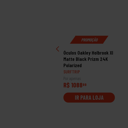
PROMOÇÃO
PROMOÇÃO
ulos Oakley Lateralis
Óculos Oakley Holbrook Xl
tte Sand Tungsten
Matte Black Prizm 24K
idium Polarized
Polarized
RFTRIP
SURFTRIP
 apenas
Por apenas
 1178
R$ 1088
99
99
IR PARA LOJA
IR PARA LOJA