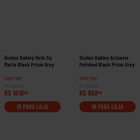
Óculos Oakley Hstn Sq
Óculos Oakley Actuator
Matte Black Prizm Grey
Polished Black Prizm Grey
SURFTRIP
SURFTRIP
Por apenas
Por apenas
R$ 1019
R$ 959
99
99
IR PARA LOJA
IR PARA LOJA