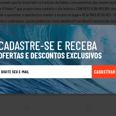
sclado que foi inspirado na tradição da Oakley, com ponteiras das hastes text
 O Matter™ que proporciona conforto o dia inteiro.• CONFORTO O DIA INTEIRO: H
ar a aumentar a aderência e manter o óculos no lugar• VEJA MAIS DETALHES - 
res e contrastes, assim poderá ver mais detalhesPrizm BlackTransmissão da l
ocumento Informativo: 3Sobre a marca OakleyA marca Oakley foi criada em 1975
cletas com um design bastante inovador. Com esse mesmo espírito, Jim resol
e corrida e, com o passar do tempo, foi desenvolvendo mochilas para alpinismo
CADASTRE-SE E RECEBA
r para diversas outras categorias alcançando todo o tipo de público, com pro
tecnológicos.Produto Original.
OFERTAS E DESCONTOS EXCLUSIVOS
CADASTRAR
TALVEZ VOCÊ TAMBÉM GOSTE