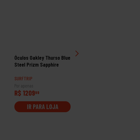
Óculos Oakley Thurso Blue
Óculos Oakley Frogskin
Steel Prizm Sapphire
Range Dark Brush Priz
24K Polarized
SURFTRIP
SURFTRIP
Por apenas
Por apenas
R$ 1209
R$ 1309
99
99
IR PARA LOJA
IR PARA LOJA