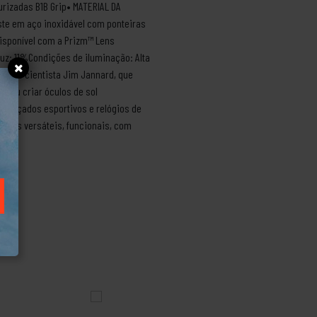
urizadas B1B Grip• MATERIAL DA
aste em aço inoxidável com ponteiras
Disponível com a Prizm™ Lens
uz: 11%Condições de iluminação: Alta
 pelo cientista Jim Jannard, que
veu criar óculos de sol
, calçados esportivos e relógios de
dutos versáteis, funcionais, com