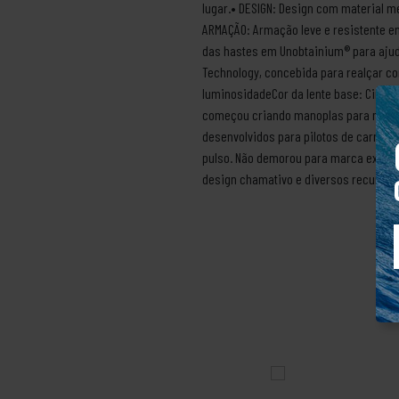
lugar.• DESIGN: Design com material me
ARMAÇÃO: Armação leve e resistente em
das hastes em Unobtainium® para ajud
Technology, concebida para realçar co
luminosidadeCor da lente base: CinzaD
começou criando manoplas para motoci
desenvolvidos para pilotos de carro d
pulso. Não demorou para marca expandi
design chamativo e diversos recursos 