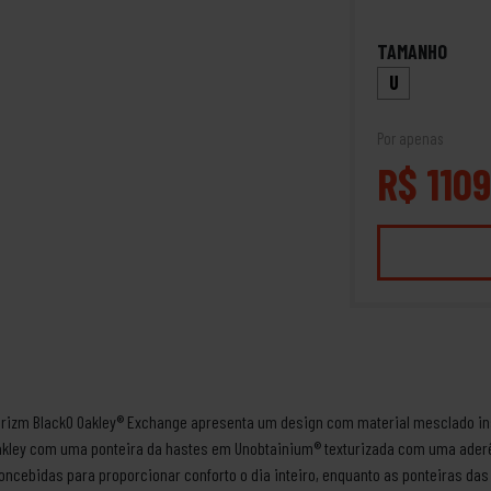
TAMANHO
U
Por apenas
R$ 1109
ck Prizm BlackO Oakley® Exchange apresenta um design com material mesclado 
Oakley com uma ponteira da hastes em Unobtainium® texturizada com uma aderê
oncebidas para proporcionar conforto o dia inteiro, enquanto as ponteiras da