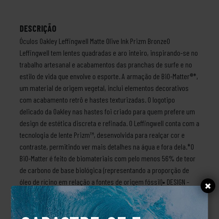
DESCRIÇÃO
Óculos Oakley Leffingwell Matte Olive Ink Prizm BronzeO
Leffingwell tem lentes quadradas e aro inteiro, inspirando-se no
trabalho artesanal e acabamentos das pranchas de surfe e no
estilo de vida que envolve o esporte. A armação de BiO-Matter®*,
um material de origem vegetal, inclui elementos decorativos
com acabamento retrô e hastes texturizadas. O logotipo
delicado da Oakley nas hastes foi criado para quem prefere um
design de estética discreta e refinada. O Leffingwell conta com a
tecnologia de lente Prizm™, desenvolvida para realçar cor e
contraste, permitindo ver mais detalhes na água e fora dela.*O
BiO-Matter é feito de biomateriais com pelo menos 56% de teor
de carbono de base biológica (representando a proporção de
óleo de rícino em relação a fontes de origem fóssil)• DESIGN -
Lente quadrada de aro inteiro inspirada nas transições de
forma que acontecem na cultura do surfe• MATERIAL DA ARMAÇÃO
– Material de BiO-Matter® leve e durável com flexibilidade