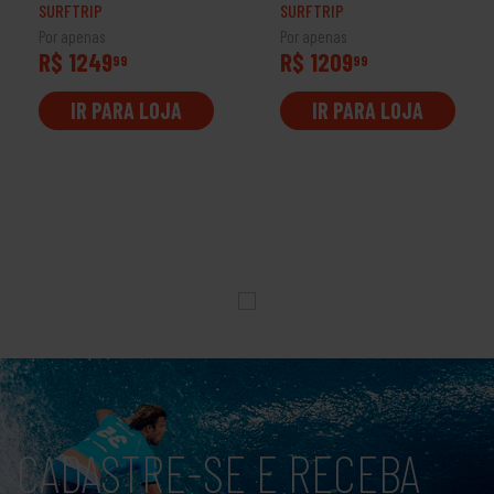
SURFTRIP
SURFTRIP
Por apenas
Por apenas
R$ 1249
R$ 1209
99
99
IR PARA LOJA
IR PARA LOJA
CADASTRE-SE E RECEBA