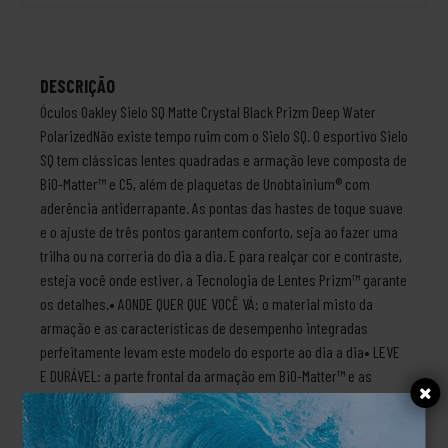
DESCRIÇÃO
Óculos Oakley Sielo SQ Matte Crystal Black Prizm Deep Water
PolarizedNão existe tempo ruim com o Sielo SQ. O esportivo Sielo
SQ tem clássicas lentes quadradas e armação leve composta de
BiO-Matter™ e C5, além de plaquetas de Unobtainium® com
aderência antiderrapante. As pontas das hastes de toque suave
e o ajuste de três pontos garantem conforto, seja ao fazer uma
trilha ou na correria do dia a dia. E para realçar cor e contraste,
esteja você onde estiver, a Tecnologia de Lentes Prizm™ garante
os detalhes.• AONDE QUER QUE VOCÊ VÁ: o material misto da
armação e as características de desempenho integradas
perfeitamente levam este modelo do esporte ao dia a dia• LEVE
E DURÁVEL: a parte frontal da armação em BiO-Matter™ e as
hastes de metal C-5 ultraleves garantem durabilidade e conforto
o dia todo. O BiO-Matter é feito de biomateriais com pelo menos
56% de conteúdo de carbono de base biológica (representando