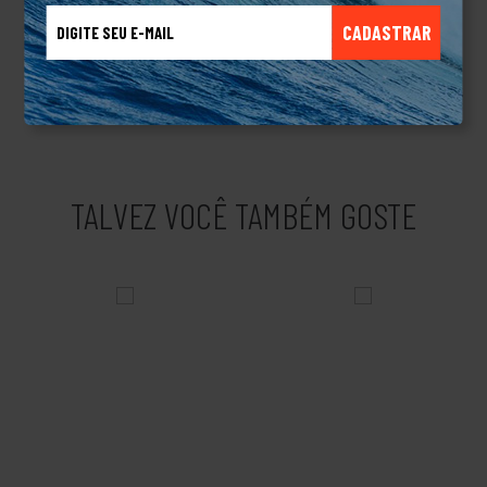
escritos.Com muito esforço e dedicação a Element cresceu,
aumentou a sua linha de produtos para roupas masculinas,
CADASTRAR
femininas e acessórios de melhor qualidade e com muita
tecnologia envolvida e tornou-se uma das marcas mais
clássicas do Skateboard mundial.Produto Original.
TALVEZ VOCÊ TAMBÉM GOSTE