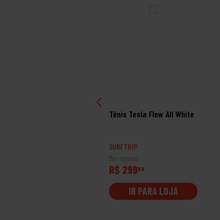
nis Oakley Halftrack
Tênis Tesla Flow All White
w 2 Grey Blue
RFTRIP
SURFTRIP
 apenas
Por apenas
$ 699
R$ 299
99
99
IR PARA LOJA
IR PARA LOJA