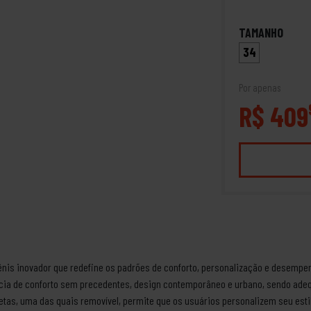
TAMANHO
34
Por apenas
R$ 409
nis inovador que redefine os padrões de conforto, personalização e desempenh
ncia de conforto sem precedentes, design contemporâneo e urbano, sendo adeq
etas, uma das quais removível, permite que os usuários personalizem seu estil