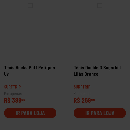
Tênis Hocks Puff Petitpoa
Tênis Double G Sugarhill
Uv
Lilás Branco
SURFTRIP
SURFTRIP
Por apenas
Por apenas
R$ 389
R$ 269
99
99
IR PARA LOJA
IR PARA LOJA