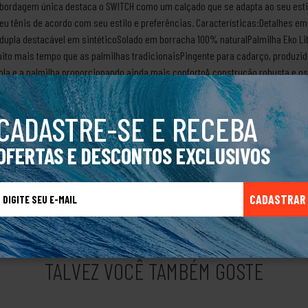
bordagem única destaca o SWITCH como um calçado que se adapta ao seu estil
 seu tênis de acordo com seu estilo e preferências. Características:Detalhes 
 dupla destacável em sintéticoSolado em borracha 100% naturalPalmilha Eko Lit
ito mais tempo que as palmilhas tradicionaisPingente para cadarço, produzid
ola e a palmilha proporcionando ainda mais confortoA construção robusta e os
seja durável e resistente ao desgaste diárioSobre a marcaDesde 1993 a Freed
, patrocinando atletas renomados do cenário brasileiro, participando e organ
CADASTRE-SE E RECEBA
ndo diversos modelos que marcaram gerações e a vida de milhares de brasileir
os diversificados, atendendo todos os tipos de público e classes sociais.Em
OFERTAS E DESCONTOS EXCLUSIVOS
t Wear, com fins de atingir outras áreas de segmento, oferecendo produtos d
raiz do skate.Produto Original
CADASTRAR
TALVEZ VOCÊ TAMBÉM GOSTE