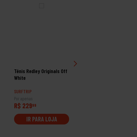
Tênis Redley Originals Off
Tênis Tesla Hertz All Wh
White
SURFTRIP
SURFTRIP
Por apenas
Por apenas
R$ 229
R$ 399
99
99
IR PARA LOJA
IR PARA LOJA