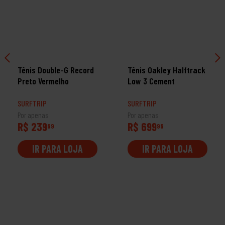
Tênis Double-G Record
Tênis Oakley Halftrack
Preto Vermelho
Low 3 Cement
SURFTRIP
SURFTRIP
Por apenas
Por apenas
R$ 239
R$ 699
99
99
IR PARA LOJA
IR PARA LOJA