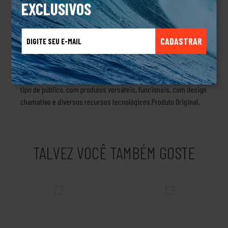
1975 pelo cientista Jim Jannard, que começou criando
EXCLUSIVOS
manoplas para motocicletas com um design bastante inovador.
Com esse mesmo espírito, Jim resolveu criar óculos de sol
CADASTRAR
desenvolvidos para pilotos de carro de corrida e, com o passar
do tempo, foi desenvolvendo mochilas para alpinismo, calçados
esportivos e relógios de pulso. Não demorou para marca
expandir para diversas outras categorias alcançando todo o
tipo de público, com produtos versáteis, funcionais, com design
chamativo e diversos recursos tecnológicos.Produto Original.
TALVEZ VOCÊ TAMBÉM GOSTE