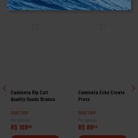
TALVEZ VOCÊ TAMBÉM GOSTE
Camiseta Rip Curl
Camiseta Ecko Create
Quality Goods Branco
Preto
SURFTRIP
SURFTRIP
Por apenas
Por apenas
R$ 109
R$ 89
99
99