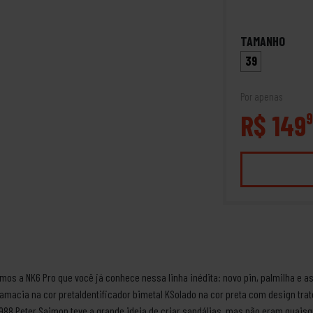
TAMANHO
39
Por apenas
R$ 149
9
os a NK6 Pro que você já conhece nessa linha inédita: novo pin, palmilha e as
ramacia na cor pretaIdentificador bimetal KSolado na cor preta com design tra
88 Peter Saimon teve a grande ideia de criar sandálias, mas não eram quais