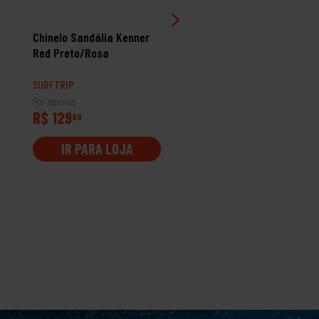
Chinelo Sandália Kenner
Chinelo Sandália Kenne
Red Preto/Rosa
Rakka Ultra Force
Baunilha E Preto
SURFTRIP
SURFTRIP
Por apenas
Por apenas
R$ 129
R$ 229
99
99
IR PARA LOJA
IR PARA LOJA