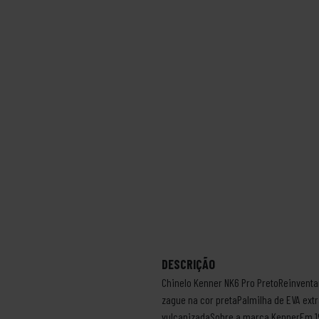
DESCRIÇÃO
Chinelo Kenner NK6 Pro PretoReinventam
zague na cor pretaPalmilha de EVA ext
vulcanizadaSobre a marca KennerEm 19