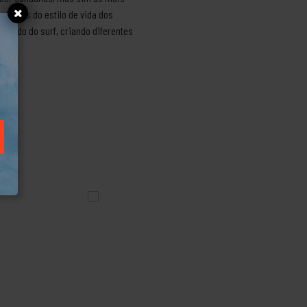
através do estilo de vida dos
 mundo do surf, criando diferentes