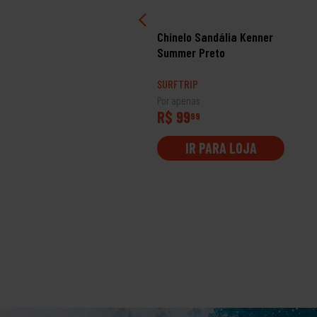
inelo Sandália Kenner
Chinelo Sandália Kenner
d Verde/Prata
Summer Preto
RFTRIP
SURFTRIP
 apenas
Por apenas
$ 129
R$ 99
99
99
IR PARA LOJA
IR PARA LOJA