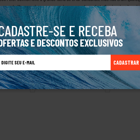
em as palmilhas macias que proporcionam grande conforto.Sua inspiração veio 
 Com o crescimento da marca a Kenner passou a ser conhecida dentro e fora do
o Original.
CADASTRE-SE E RECEBA
OFERTAS E DESCONTOS EXCLUSIVOS
CADASTRAR
TALVEZ VOCÊ TAMBÉM GOSTE