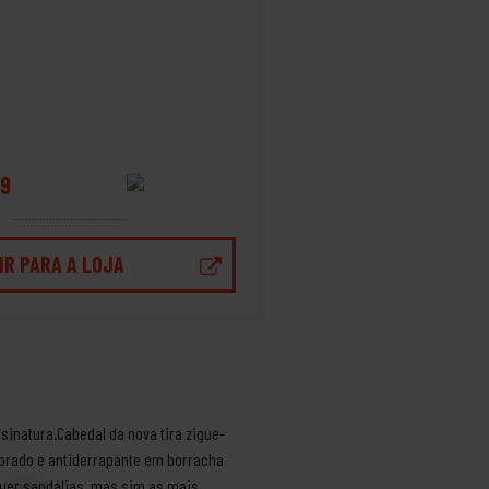
9
IR PARA A LOJA
sinatura.Cabedal da nova tira zigue-
torado e antiderrapante em borracha
quer sandálias, mas sim as mais