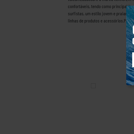
confortáveis, tendo como principal it
surfistas, um estilo jovem e praiano.
linhas de produtos e acessórios.Produt