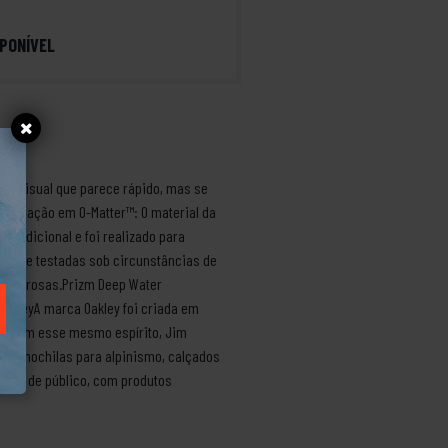
PONÍVEL
 um visual que parece rápido, mas se
.• Armação em O-Matter™: O material da
 tradicional e foi realizado para
adas e testadas sob circunstâncias de
 rigorosas.Prizm Deep Water
OakleyA marca Oakley foi criada em
r. Com esse mesmo espírito, Jim
endo mochilas para alpinismo, calçados
 tipo de público, com produtos