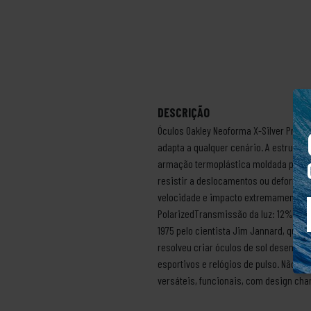
DESCRIÇÃO
Óculos Oakley Neoforma X-Silver Prizm
adapta a qualquer cenário. A estrutura
armação termoplástica moldada por inje
resistir a deslocamentos ou deformaç
velocidade e impacto extremamente al
PolarizedTransmissão da luz: 12%Cond
1975 pelo cientista Jim Jannard, que
resolveu criar óculos de sol desenvolv
esportivos e relógios de pulso. Não d
versáteis, funcionais, com design cha