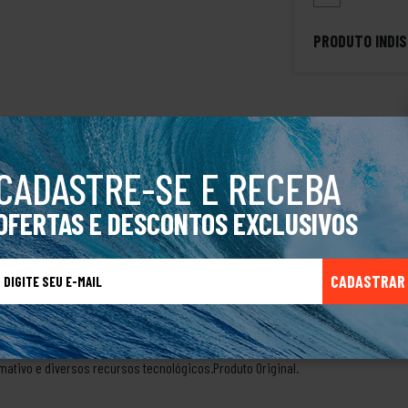
PRODUTO INDIS
 Deep Water PolarizedMovimento em cada linha. Curvas de alta envoltura criam
CADASTRE-SE E RECEBA
 combina força com flexibilidade, projetada para lidar com o que vier a seguir
ção da Oakley oferece maior resistência e flexibilidade em relação ao acetato
OFERTAS E DESCONTOS EXCLUSIVOS
ões ao longo do tempoProteção contra impactosAs lentes da Oakley são projet
tas para garantir uma grande proteção em uma ampla variedade de condições
CADASTRAR
ições de iluminação: Alta luminosidadeCor da lente base: RosaSobre a marca 
 começou criando manoplas para motocicletas com um design bastante inovado
idos para pilotos de carro de corrida e, com o passar do tempo, foi desenvolv
emorou para marca expandir para diversas outras categorias alcançando todo o
mativo e diversos recursos tecnológicos.Produto Original.