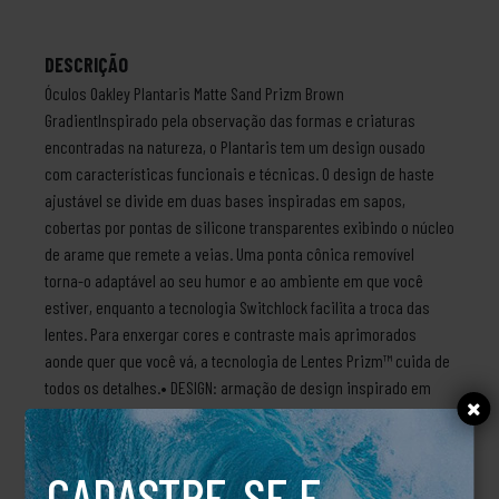
DESCRIÇÃO
Óculos Oakley Plantaris Matte Sand Prizm Brown
GradientInspirado pela observação das formas e criaturas
encontradas na natureza, o Plantaris tem um design ousado
com características funcionais e técnicas. O design de haste
ajustável se divide em duas bases inspiradas em sapos,
cobertas por pontas de silicone transparentes exibindo o núcleo
de arame que remete a veias. Uma ponta cônica removível
torna-o adaptável ao seu humor e ao ambiente em que você
estiver, enquanto a tecnologia Switchlock facilita a troca das
lentes. Para enxergar cores e contraste mais aprimorados
aonde quer que você vá, a tecnologia de Lentes Prizm™ cuida de
todos os detalhes.• DESIGN: armação de design inspirado em
formas orgânicas encontradas na natureza• ADAPTABILIDADE:
protetor nasal removível que permite mudar o visual
rapidamente• MATERIAL DA ARMAÇÃO: armação em O Matter™,
CADASTRE-SE E
material leve e durável, e haste traseira ajustável com núcleo de