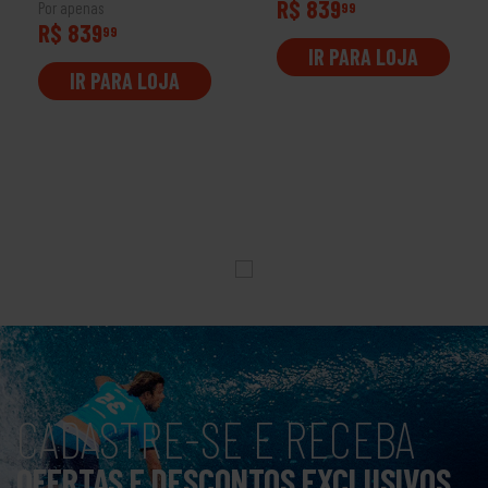
R$ 839
Por apenas
99
R$ 839
99
IR PARA LOJA
IR PARA LOJA
CADASTRE-SE E RECEBA
OFERTAS E DESCONTOS EXCLUSIVOS