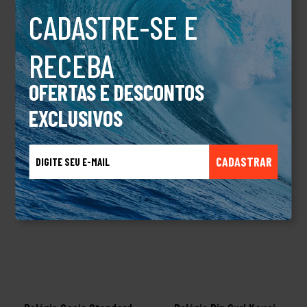
CADASTRE-SE E
DESCRIÇÃO
Relógio Rip Curl Kauai Tide Peach
RECEBA
OFERTAS E DESCONTOS
TALVEZ VOCÊ TAMBÉM GOSTE
EXCLUSIVOS
CADASTRAR