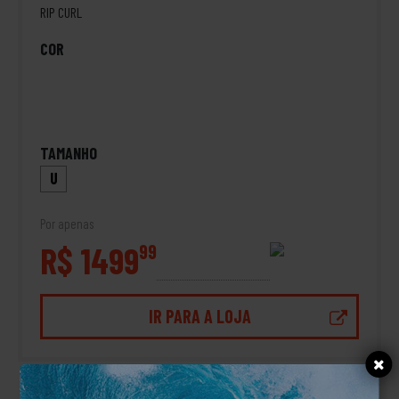
RIP CURL
COR
TAMANHO
U
Por apenas
R$ 1499
99
IR PARA A LOJA