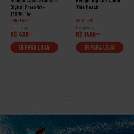
Relógio Casio Standard
Relógio Rip Curl Kauai
Digital Preto Ws-
Tide Peach
1500H-1Av
SURFTRIP
SURFTRIP
Por apenas
Por apenas
R$ 439
R$ 1499
99
99
IR PARA LOJA
IR PARA LOJA