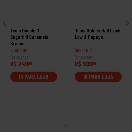
Tênis Double G
Tênis Oakley Halftrack
Sugarhill Caramelo
Low 2 Papaya
Branco
SURFTRIP
SURFTRIP
Por apenas
Por apenas
R$ 249
R$ 599
99
99
IR PARA LOJA
IR PARA LOJA