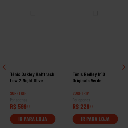
Tênis Oakley Halftrack
Tênis Redley Ir10
Low 2 Night Olive
Originals Verde
SURFTRIP
SURFTRIP
Por apenas
Por apenas
R$ 599
R$ 229
99
99
IR PARA LOJA
IR PARA LOJA