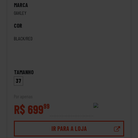
MARCA
OAKLEY
COR
BLACK/RED
TAMANHO
37
Por apenas
R$ 699
99
IR PARA A LOJA