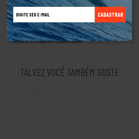
carro de corrida e, com o passar do tempo, foi desenvolvendo
mochilas para alpinismo, calçados esportivos e relógios de
CADASTRAR
pulso. Não demorou para marca expandir para diversas outras
categorias alcançando todo o tipo de público, com produtos
versáteis, funcionais, com design chamativo e diversos
recursos tecnológicos.Produto Original.
TALVEZ VOCÊ TAMBÉM GOSTE