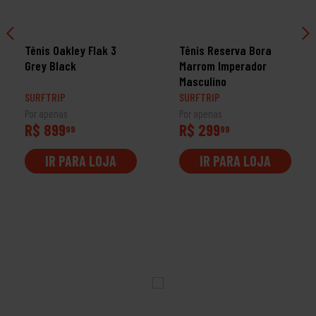
Tênis Oakley Flak 3
Tênis Reserva Bora
Grey Black
Marrom Imperador
Masculino
SURFTRIP
SURFTRIP
Por apenas
Por apenas
R$ 899
R$ 299
99
99
IR PARA LOJA
IR PARA LOJA